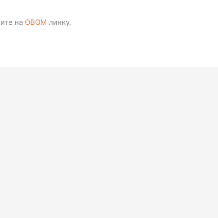
мите на
ОВОМ
линку.