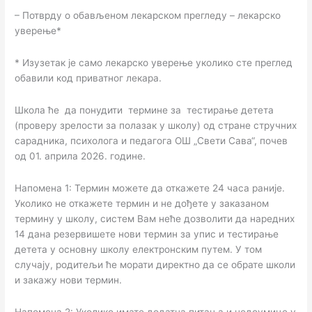
– Потврду о обављеном лекарском прегледу – лекарско
уверење*
* Изузетак је само лекарско уверење уколико сте преглед
обавили код приватног лекара.
Школа ће да понудити термине за тестирање детета
(проверу зрелости за полазак у школу) од стране стручних
сарадника, психолога и педагога ОШ „Свети Сава“, почев
од 01. априла 2026. године.
Напомена 1: Термин можете да откажете 24 часа раније.
Уколико не откажете термин и не дођете у заказаном
термину у школу, систем Вам неће дозволити да наредних
14 дана резервишете нови термин за упис и тестирање
детета у основну школу електронским путем. У том
случају, родитељи ће морати директно да се обрате школи
и закажу нови термин.
Напомена 2: Уколико имате додатна питања и недоумице у