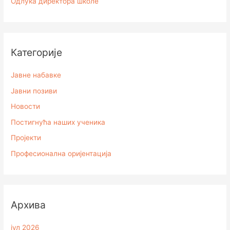
Одлука директора школе
Категорије
Јавне набавке
Јавни позиви
Новости
Постигнућа наших ученика
Пројекти
Професионална оријентација
Архивa
јул 2026