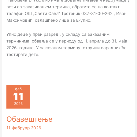
вези са заказивањем термина, обратите се на контакт
телефон ОШ „Свети Сава“ Трстеник 037-31-00-262 , Иван
Максимовић, овлашћено лице за Е-упис.
Упис деце у први разред , у складу са заказаним
терминима, обавља се у периоду од 1. априла до 31. маја
2026. године. У заказаном термину, стручни сарадник ће
тестирати дете.
феб
11
2026
Обавештење
11. фебруар 2026.