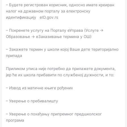
– Будете регистрован корисник, односно имате креиран
налог на државном порталу за електронску
идентификацију eID.gov.rs
– Покренете услугу на Порталу еУправа (Услуге →
Образовање → еЗаказивање термина у ОШ)
– Закажете термин у школи којој Ваше дете територијално
припада
Приликом уписа није потребно да прилажете документа,
јер ће их школа прибавити по службеној дужности, и то:
– Извод из матичне књиге рођених
– Уверење о пребивалишту
– Уверење о похађању припремног предшколског
програма