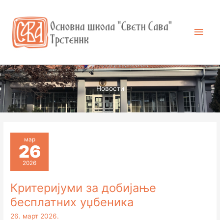
Пређи
Глав
на
садржај
избо
Новости
мар
26
2026
Критеријуми за добијање
бесплатних уџбеника
26. март 2026.