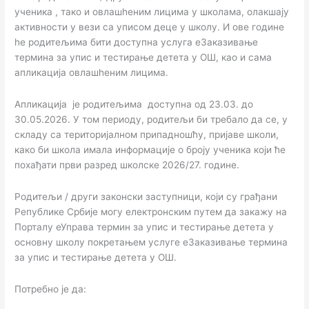
ученика , тако и овлашhеним лицима у школама, олакшају
активности у вези са уписом деце у школу. И ове године
he родитељима бити доступна услуга еЗаказивање
терминa за yпиc и тестирање детета у ОШ, као и сама
апликација овлашhеним лицима.
Апликација је родитељима доступна од 23.03. до
30.05.2026. У том периоду, родитељи би требало да се, у
складу са територијалном припадношћу, пријаве школи,
како би школа имала информације о броју ученика који ће
похађати први разред школске 2026/27. године.
Родитељи / други законски заступници, који су грађани
Републике Србије могу електронским путем да закажу на
Порталу еУправа термин за упис и тестирање детета у
основну школу покретањем услуге еЗаказивање термина
за упис и тестирање детета у ОШ.
Потребно је да: