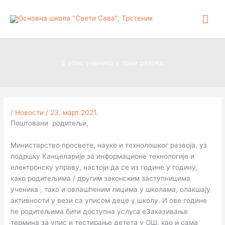
Пређи
Гла
на
садржај
изб
Е упис ученика у први разред
/
Новости
/
23. март 2021.
Поштовани родитељи,
Министарство просвете, науке и технолошког развоја, уз
подршку Канцеларије за информационе технологије и
електронску управу, настоји да се из године у годину,
како родитељима / другим законским заступницима
ученика , тако и овлашhеним лицима у школама, олакшају
активности у вези са уписом деце у школу. И ове године
he родитељима бити доступна услуга еЗаказивање
терминa за yпиc и тестирање детета у ОШ, као и сама