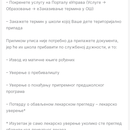
– Покренете услугу на Порталу еУправа (Услуге →
Образовање → еЗаказивање термина у ОШ)
– Закажете термин у школи којој Ваше дете територијално
припада
Приликом уписа није потребно да прилажете документа,
јер ће их школа прибавити по службеној дужности, и то:
– Извод из матичне књиге рођених
– Уверење о пребивалишту
– Уверење о похађању припремног предшколског
програма
– Потврду о обављеном лекарском прегледу – лекарско
уверење*
* Изузетак је само лекарско уверење уколико сте преглед
обавили код приватног лекара.