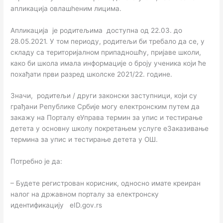
апликација овлашhеним лицима.
Апликација је родитељима доступна од 22.03. до
28.05.2021. У том периоду, родитељи би требало да се, у
складу са територијалном припадношћу, пријаве школи,
како би школа имала информације о броју ученика који ће
похађати први разред школске 2021/22. године.
Значи, родитељи / други законски заступници, који су
грађани Републике Србије могу електронским путем да
закажу на Порталу еУправа термин за упис и тестирање
детета у основну школу покретањем услуге еЗаказивање
термина за упис и тестирање детета у ОШ.
Потребно је да:
– Будете регистрован корисник, односно имате креиран
налог на државном порталу за електронску
идентификацију eID.gov.rs