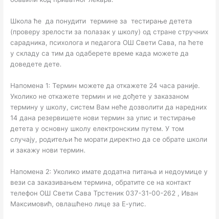
Школа ће да понудити термине за тестирање детета
(проверу зрелости за полазак у школу) од стране стручних
сарадника, психолога и педагога ОШ Свети Сава, па ћете
у складу са тим да одаберете време када можете да
доведете дете.
Напомена 1: Термин можете да откажете 24 часа раније.
Уколико не откажете термин и не дођете у заказаном
термину у школу, систем Вам неће дозволити да наредних
14 дана резервишете нови термин за упис и тестирање
детета у основну школу електронским путем. У том
случају, родитељи ће морати директно да се обрате школи
и закажу нови термин.
Напомена 2: Уколико имате додатна питања и недоумице у
вези са заказивањем термина, обратите се на контакт
телефон ОШ Свети Сава Трстеник 037-31-00-262 , Иван
Максимовић, овлашћено лице за Е-упис.